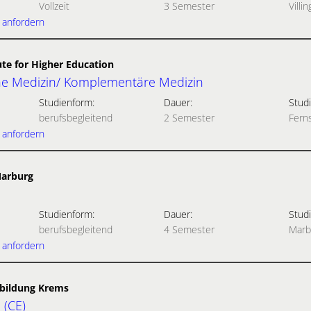
Vollzeit
3 Semester
Vill
 anfordern
te for Higher Education
he Medizin/ Komplementäre Medizin
Studienform:
Dauer:
Studi
berufsbegleitend
2 Semester
Fern
 anfordern
Marburg
Studienform:
Dauer:
Studi
berufsbegleitend
4 Semester
Marb
 anfordern
rbildung Krems
 (CE)