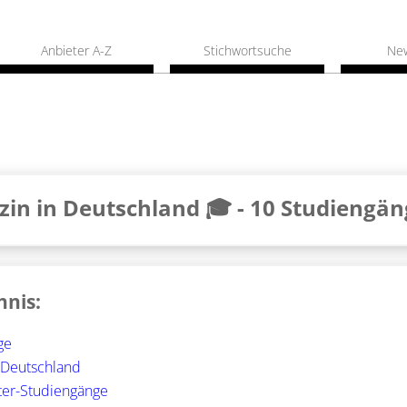
Anbieter A-Z
Stichwortsuche
Ne
in in Deutschland 🎓 -
10 Studiengän
hnis:
ge
 Deutschland
ter-Studiengänge