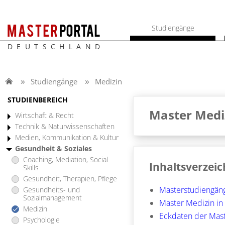
Studiengänge
DEUTSCHLAND
Studiengänge
Medizin
STUDIENBEREICH
Master Mediz
Wirtschaft & Recht
Technik & Naturwissenschaften
Medien, Kommunikation & Kultur
Gesundheit & Soziales
Coaching, Mediation, Social
Inhaltsverzeic
Skills
Gesundheit, Therapien, Pflege
Masterstudiengän
Gesundheits- und
Sozialmanagement
Master Medizin in
Medizin
Eckdaten der Mas
Psychologie