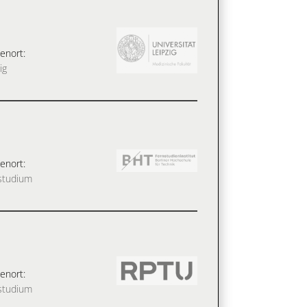
enort:
ig
enort:
studium
enort:
studium