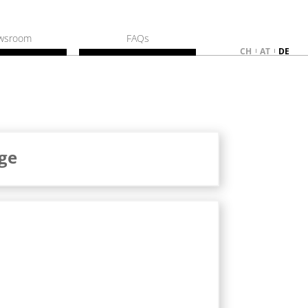
wsroom
FAQs
CH
AT
DE
ge