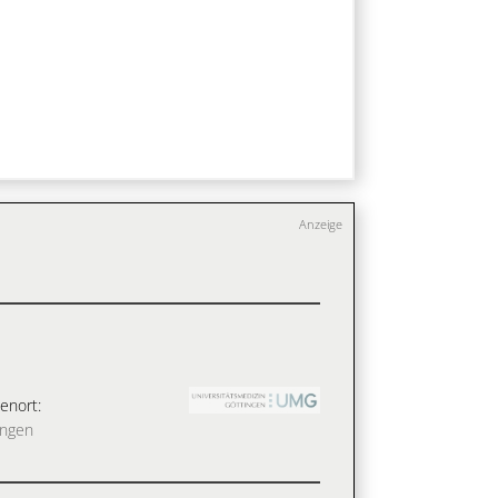
Anzeige
enort:
ingen