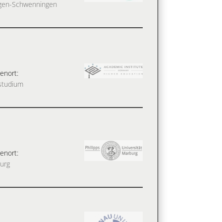
ingen-Schwenningen
enort:
studium
enort:
urg