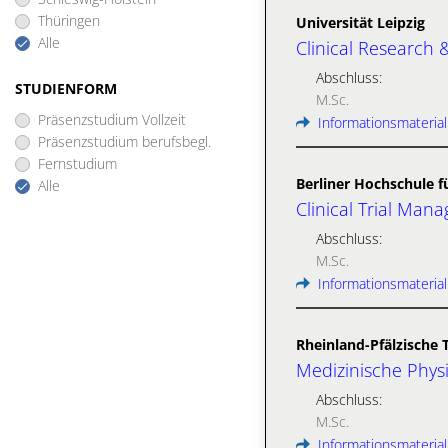
Thüringen
Universität Leipzig
Alle
Clinical Research 
Abschluss:
STUDIENFORM
M.Sc.
Präsenzstudium Vollzeit
Informationsmaterial
Präsenzstudium berufsbegl.
Fernstudium
Berliner Hochschule f
Alle
Clinical Trial Man
Abschluss:
M.Sc.
Informationsmaterial
Rheinland-Pfälzische 
Medizinische Physi
Abschluss:
M.Sc.
Informationsmaterial