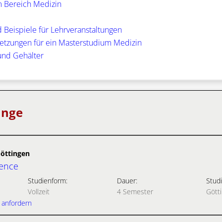
m Bereich Medizin
 Beispiele für Lehrveranstaltungen
etzungen für ein Masterstudium Medizin
und Gehälter
änge
Göttingen
ience
Studienform:
Dauer:
Studi
Vollzeit
4 Semester
Gött
 anfordern