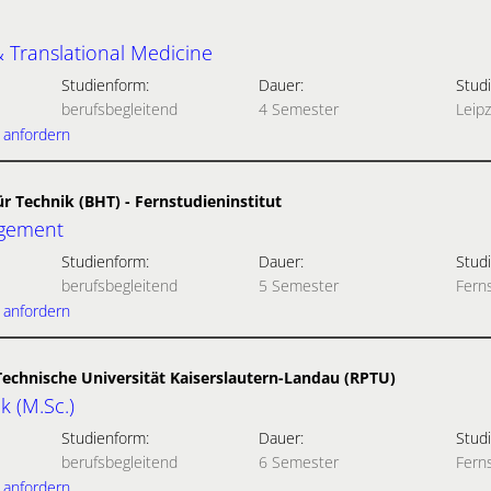
& Translational Medicine
Studienform:
Dauer:
Studi
berufsbegleitend
4 Semester
Leipz
 anfordern
ür Technik (BHT) - Fernstudieninstitut
agement
Studienform:
Dauer:
Studi
berufsbegleitend
5 Semester
Fern
 anfordern
Technische Universität Kaiserslautern-Landau (RPTU)
k (M.Sc.)
Studienform:
Dauer:
Studi
berufsbegleitend
6 Semester
Fern
 anfordern