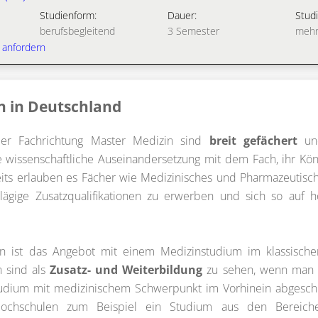
Studienform:
Dauer:
Studi
berufsbegleitend
3 Semester
mehr
 anfordern
n in Deutschland
der Fachrichtung Master Medizin sind
breit gefächert
und
e wissenschaftliche Auseinandersetzung mit dem Fach, ihr Könn
eits erlauben es Fächer wie Medizinisches und Pharmazeutisc
hlägige Zusatzqualifikationen zu erwerben und sich so au
n ist das Angebot mit einem Medizinstudium im klassische
 sind als
Zusatz- und Weiterbildung
zu sehen, wenn man
udium mit medizinischem Schwerpunkt im Vorhinein abgesch
 Hochschulen zum Beispiel ein Studium aus den Bereich