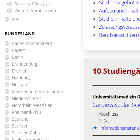
Studienangebot i
Soziales, Pädagogik
Aufbau und Inhalt
Weitere Vertiefungen
Studieninhalte und
Alle
Zulassungsvorauss
BUNDESLAND
Berufsaussichten 
Baden-Württemberg
Bayern
Berlin
Brandenburg
10 Studieng
Bremen
Hamburg
Hessen
Mecklenburg-Vorpommern
Universitätsmedizin 
Niedersachsen
Cardiovascular Sc
Nordrhein-Westfalen
Rheinland-Pfalz
Abschluss:
Saarland
M.Sc.
Sachsen
Informationsmaterial
Sachsen-Anhalt
Schleswig-Holstein