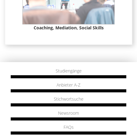
t &
Coaching, Mediation, Social Skills
Studiengänge
Anbieter A-Z
Stichwortsuche
Newsroom
FAQs