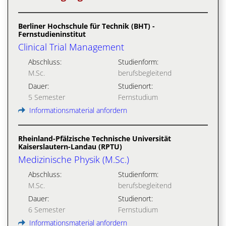
Berliner Hochschule für Technik (BHT) -
Fernstudieninstitut
Clinical Trial Management
Abschluss:
Studienform:
M.Sc.
berufsbegleitend
Dauer:
Studienort:
5 Semester
Fernstudium
Informationsmaterial anfordern
Rheinland-Pfälzische Technische Universität
Kaiserslautern-Landau (RPTU)
Medizinische Physik (M.Sc.)
Abschluss:
Studienform:
M.Sc.
berufsbegleitend
Dauer:
Studienort:
6 Semester
Fernstudium
Informationsmaterial anfordern