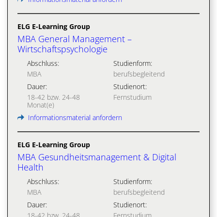
ELG E-Learning Group
MBA General Management –
Wirtschaftspsychologie
Abschluss:
Studienform:
MBA
berufsbegleitend
Dauer:
Studienort:
18-42 bzw. 24-48
Fernstudium
Monat(e)
Informationsmaterial anfordern
ELG E-Learning Group
MBA Gesundheitsmanagement & Digital
Health
Abschluss:
Studienform:
MBA
berufsbegleitend
Dauer:
Studienort:
18-42 bzw. 24-48
Fernstudium