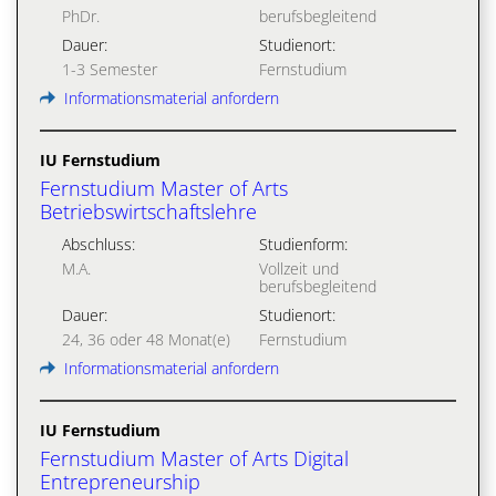
PhDr.
berufsbegleitend
Dauer:
Studienort:
1-3 Semester
Fernstudium
Informationsmaterial anfordern
IU Fernstudium
Fernstudium Master of Arts
Betriebswirtschaftslehre
Abschluss:
Studienform:
M.A.
Vollzeit und
berufsbegleitend
Dauer:
Studienort:
24, 36 oder 48 Monat(e)
Fernstudium
Informationsmaterial anfordern
IU Fernstudium
Fernstudium Master of Arts Digital
Entrepreneurship