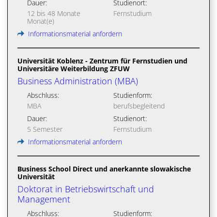
Dauer:
Studienort:
12 bis 48 Monate
Fernstudium
Monat(e)
Informationsmaterial anfordern
Universität Koblenz - Zentrum für Fernstudien und
Universitäre Weiterbildung ZFUW
Business Administration (MBA)
Abschluss:
Studienform:
MBA
berufsbegleitend
Dauer:
Studienort:
5 Semester
Fernstudium
Informationsmaterial anfordern
Business School Direct und anerkannte slowakische
Universität
Doktorat in Betriebswirtschaft und
Management
Abschluss:
Studienform: