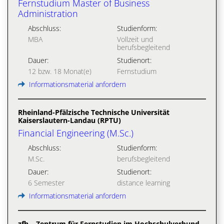
Fernstudium Master of Business
Administration
Abschluss:
Studienform:
MBA
Vollzeit und
berufsbegleitend
Dauer:
Studienort:
12 bzw. 18 Monat(e)
Fernstudium
Informationsmaterial anfordern
Rheinland-Pfälzische Technische Universität
Kaiserslautern-Landau (RPTU)
Financial Engineering (M.Sc.)
Abschluss:
Studienform:
M.Sc.
berufsbegleitend
Dauer:
Studienort:
6 Semester
distance learning
Informationsmaterial anfordern
zfh – Zentrum für Fernstudien im Hochschulverbund