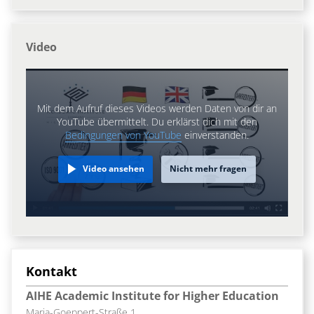
Video
Mit dem Aufruf dieses Videos werden Daten von dir an
YouTube übermittelt. Du erklärst dich mit den
Bedingungen von YouTube
einverstanden.
Video ansehen
Nicht mehr fragen
Kontakt
AIHE Academic Institute for Higher Education
Maria-Goeppert-Straße 1