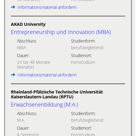
Informationsmaterial anfordern
AKAD University
Entrepreneurship und Innovation (MBA)
Abschluss:
Studienform:
MBA
berufsbegleitend
Dauer:
Studienort:
24 bis 48 Monate
Fernstudium
Monat(e)
Informationsmaterial anfordern
Rheinland-Pfälzische Technische Universität
Kaiserslautern-Landau (RPTU)
Erwachsenenbildung (M.A.)
Abschluss:
Studienform:
M.A.
berufsbegleitend
Dauer:
Studienort:
4 Semester
Fernstudium