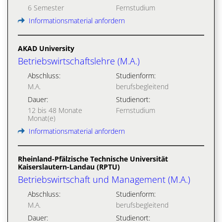
6 Semester
Fernstudium
Informationsmaterial anfordern
AKAD University
Betriebswirtschaftslehre (M.A.)
Abschluss:
Studienform:
M.A.
berufsbegleitend
Dauer:
Studienort:
12 bis 48 Monate
Fernstudium
Monat(e)
Informationsmaterial anfordern
Rheinland-Pfälzische Technische Universität
Kaiserslautern-Landau (RPTU)
Betriebswirtschaft und Management (M.A.)
Abschluss:
Studienform:
M.A.
berufsbegleitend
Dauer:
Studienort: