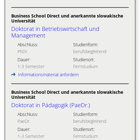
Business School Direct und anerkannte slowakische
Universität
Doktorat in Betriebswirtschaft und
Management
Abschluss:
Studienform:
PhDr.
berufsbegleitend
Dauer:
Studienort:
1-3 Semester
Fernstudium
Informationsmaterial anfordern
Business School Direct und anerkannte slowakische
Universität
Doktorat in Pädagogik (PaeDr.)
Abschluss:
Studienform:
PaeDr.
berufsbegleitend
Dauer:
Studienort:
1-3 Semester
Fernstudium