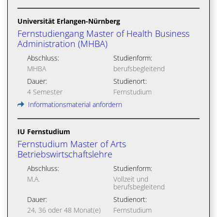
Universität Erlangen-Nürnberg
Fernstudiengang Master of Health Business
Administration (MHBA)
Abschluss:
Studienform:
MHBA
berufsbegleitend
Dauer:
Studienort:
4 Semester
Fernstudium
Informationsmaterial anfordern
IU Fernstudium
Fernstudium Master of Arts
Betriebswirtschaftslehre
Abschluss:
Studienform:
M.A.
Vollzeit und
berufsbegleitend
Dauer:
Studienort:
24, 36 oder 48 Monat(e)
Fernstudium