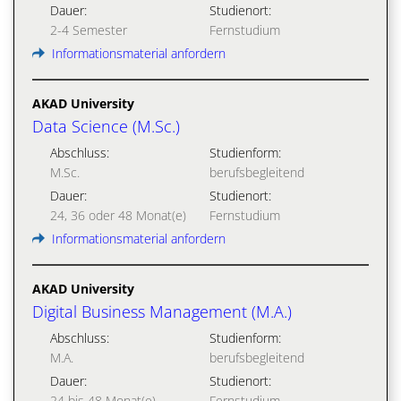
Dauer:
Studienort:
2-4 Semester
Fernstudium
Informationsmaterial anfordern
AKAD University
Data Science (M.Sc.)
Abschluss:
Studienform:
M.Sc.
berufsbegleitend
Dauer:
Studienort:
24, 36 oder 48 Monat(e)
Fernstudium
Informationsmaterial anfordern
AKAD University
Digital Business Management (M.A.)
Abschluss:
Studienform:
M.A.
berufsbegleitend
Dauer:
Studienort:
24 bis 48 Monat(e)
Fernstudium