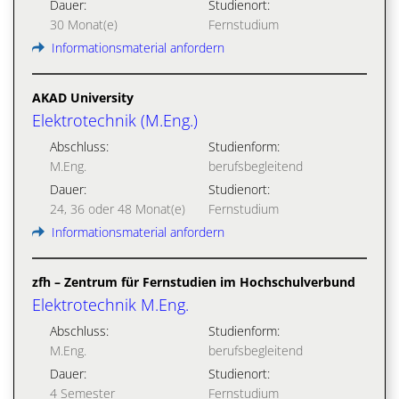
Dauer:
Studienort:
30 Monat(e)
Fernstudium
Informationsmaterial anfordern
AKAD University
Elektrotechnik (M.Eng.)
Abschluss:
Studienform:
M.Eng.
berufsbegleitend
Dauer:
Studienort:
24, 36 oder 48 Monat(e)
Fernstudium
Informationsmaterial anfordern
zfh – Zentrum für Fernstudien im Hochschulverbund
Elektrotechnik M.Eng.
Abschluss:
Studienform:
M.Eng.
berufsbegleitend
Dauer:
Studienort:
4 Semester
Fernstudium