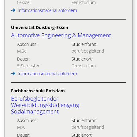
flexibel
Fernstudium
Informationsmaterial anfordern
Universität Duisburg-Essen
Automotive Engineering & Management
Abschluss:
Studienform:
M.Sc.
berufsbegleitend
Dauer:
Studienort:
5 Semester
Fernstudium
Informationsmaterial anfordern
Fachhochschule Potsdam
Berufsbegleitender
Weiterbildungsstudiengang
Sozialmanagement
Abschluss:
Studienform:
M.A.
berufsbegleitend
Dauer:
Studienort: