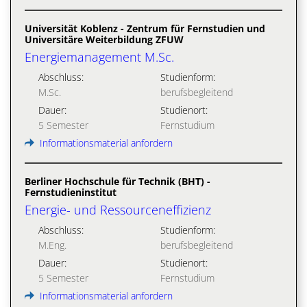
Universität Koblenz - Zentrum für Fernstudien und
Universitäre Weiterbildung ZFUW
Energiemanagement M.Sc.
Abschluss:
Studienform:
M.Sc.
berufsbegleitend
Dauer:
Studienort:
5 Semester
Fernstudium
Informationsmaterial anfordern
Berliner Hochschule für Technik (BHT) -
Fernstudieninstitut
Energie- und Ressourceneffizienz
Abschluss:
Studienform:
M.Eng.
berufsbegleitend
Dauer:
Studienort:
5 Semester
Fernstudium
Informationsmaterial anfordern