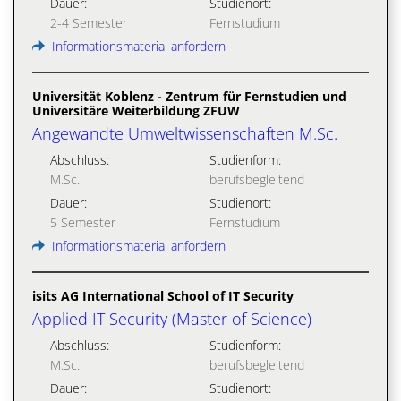
Dauer:
Studienort:
2-4 Semester
Fernstudium
Informationsmaterial anfordern
Universität Koblenz - Zentrum für Fernstudien und
Universitäre Weiterbildung ZFUW
Angewandte Umweltwissenschaften M.Sc.
Abschluss:
Studienform:
M.Sc.
berufsbegleitend
Dauer:
Studienort:
5 Semester
Fernstudium
Informationsmaterial anfordern
isits AG International School of IT Security
Applied IT Security (Master of Science)
Abschluss:
Studienform:
M.Sc.
berufsbegleitend
Dauer:
Studienort: