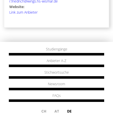
r.friedrich@wings.hs-wismar.de
Website:
Link zum Anbieter
Studiengänge
Anbieter A-Z
Stichwortsuche
Newsroom
FAQs
CH
AT
DE