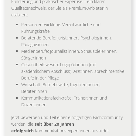
Fundierung und praktischer Expertise – ein klarer
Qualitätsnachweis, der Sie als Premium-Anbieter:in
etabliert:
Personalentwicklung: Verantwortliche und
Führungskräfte
Beratende Berufe: Jurist:innen, Psycholog:innen,
Pädagog:innen
Medienberufe: Journalist:innen, SchauspielerInnen,
Sänger:innen
Gesundheitswesen: Logopäd:innen (mit
akademischem Abschluss), Ärzt:innen, sprechintensive
Berufe in der Pflege
Wirtschaft: Betriebswirte, Ingenieur:innen,
Berater:innen
Kommunikationsfachkräfte: Trainer:innen und
Dozent:innen
Jetzt bewerben und Teil einer einzigartigen Fachcommunity
werden, die
seit über 20 Jahren
erfolgreich
Kommunikationsexpert:innen ausbildet.