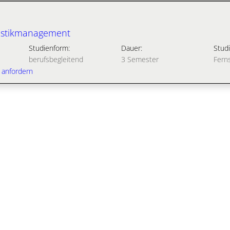
gistikmanagement
Studienform:
Dauer:
Studi
berufsbegleitend
3 Semester
Fern
 anfordern