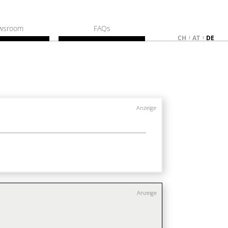
wsroom
FAQs
CH
AT
DE
Anzeige
Anzeige