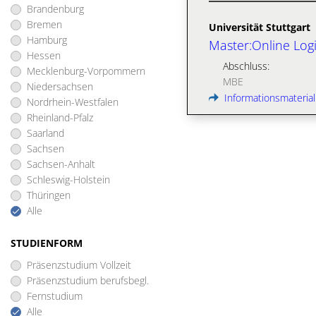
Brandenburg
Bremen
Universität Stuttgart
Hamburg
Master:Online Lo
Hessen
Abschluss:
Mecklenburg-Vorpommern
MBE
Niedersachsen
Informationsmaterial
Nordrhein-Westfalen
Rheinland-Pfalz
Saarland
Sachsen
Sachsen-Anhalt
Schleswig-Holstein
Thüringen
Alle
STUDIENFORM
Präsenzstudium Vollzeit
Präsenzstudium berufsbegl.
Fernstudium
Alle