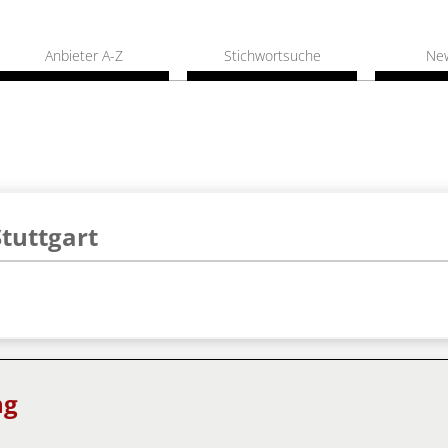
Anbieter A-Z
Stichwortsuche
Ne
Stuttgart
ng