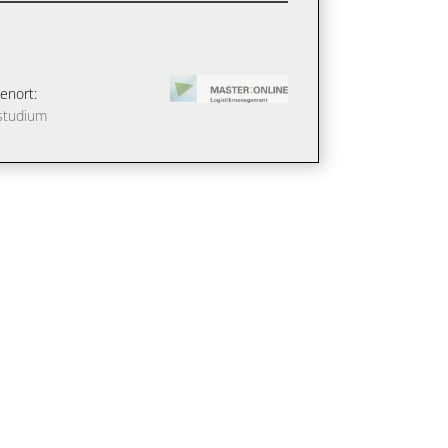
enort:
studium