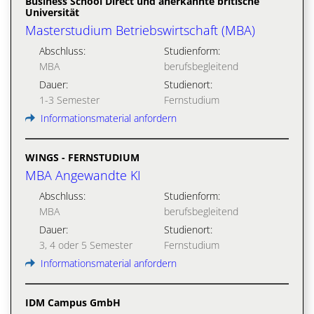
Business School Direct und anerkannte britische
Universität
Masterstudium Betriebswirtschaft (MBA)
Abschluss:
Studienform:
MBA
berufsbegleitend
Dauer:
Studienort:
1-3 Semester
Fernstudium
Informationsmaterial anfordern
WINGS - FERNSTUDIUM
MBA Angewandte KI
Abschluss:
Studienform:
MBA
berufsbegleitend
Dauer:
Studienort:
3, 4 oder 5 Semester
Fernstudium
Informationsmaterial anfordern
IDM Campus GmbH