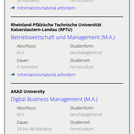
30 Monat(e)
Fernstudium
Informationsmaterial anfordern
Rheinland-Pfälzische Technische Universität
Kaiserslautern-Landau (RPTU)
Betriebswirtschaft und Management (M.A.)
Abschluss:
Studienform:
M.A.
berufsbegleitend
Dauer:
Studienort:
4 Semester
Fernstudium
Informationsmaterial anfordern
AKAD University
Digital Business Management (M.A.)
Abschluss:
Studienform:
M.A.
berufsbegleitend
Dauer:
Studienort:
24 bis 48 Monat(e)
Fernstudium