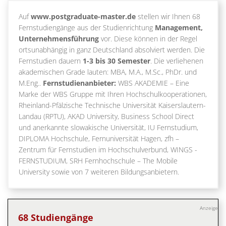
Auf
www.postgraduate-master.de
stellen wir Ihnen 68
Fernstudiengänge aus der Studienrichtung
Management,
Unternehmensführung
vor. Diese können in der Regel
ortsunabhängig in ganz Deutschland absolviert werden. Die
Fernstudien dauern
1-3 bis 30 Semester
. Die verliehenen
akademischen Grade lauten: MBA, M.A., M.Sc., PhDr. und
M.Eng..
Fernstudienanbieter:
WBS AKADEMIE – Eine
Marke der WBS Gruppe mit Ihren Hochschulkooperationen,
Rheinland-Pfälzische Technische Universität Kaiserslautern-
Landau (RPTU), AKAD University, Business School Direct
und anerkannte slowakische Universität, IU Fernstudium,
DIPLOMA Hochschule, Fernuniversität Hagen, zfh –
Zentrum für Fernstudien im Hochschulverbund, WINGS -
FERNSTUDIUM, SRH Fernhochschule – The Mobile
University sowie von 7 weiteren Bildungsanbietern.
Anzeige
68 Studiengänge