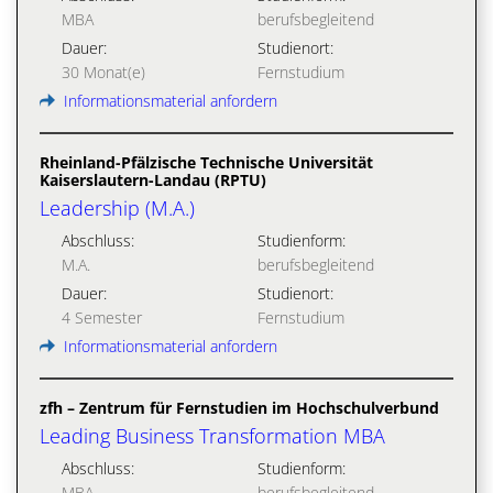
MBA
berufsbegleitend
Dauer:
Studienort:
30 Monat(e)
Fernstudium
Informationsmaterial anfordern
Rheinland-Pfälzische Technische Universität
Kaiserslautern-Landau (RPTU)
Leadership (M.A.)
Abschluss:
Studienform:
M.A.
berufsbegleitend
Dauer:
Studienort:
4 Semester
Fernstudium
Informationsmaterial anfordern
zfh – Zentrum für Fernstudien im Hochschulverbund
Leading Business Transformation MBA
Abschluss:
Studienform:
MBA
berufsbegleitend