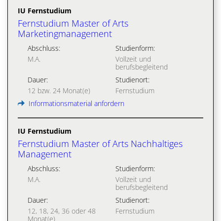
IU Fernstudium
Fernstudium Master of Arts
Marketingmanagement
Abschluss:
Studienform:
M.A.
Vollzeit und
berufsbegleitend
Dauer:
Studienort:
12 bzw. 24 Monat(e)
Fernstudium
Informationsmaterial anfordern
IU Fernstudium
Fernstudium Master of Arts Nachhaltiges
Management
Abschluss:
Studienform:
M.A.
Vollzeit und
berufsbegleitend
Dauer:
Studienort:
12, 18, 24, 36 oder 48
Fernstudium
Monat(e)