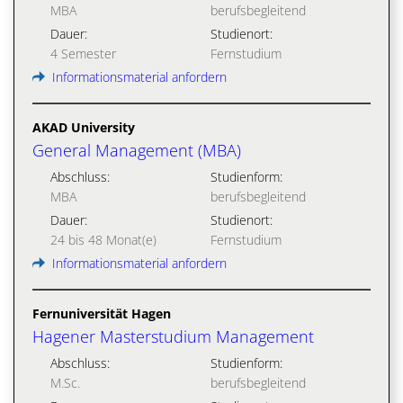
MBA
berufsbegleitend
Dauer:
Studienort:
4 Semester
Fernstudium
Informationsmaterial anfordern
AKAD University
General Management (MBA)
Abschluss:
Studienform:
MBA
berufsbegleitend
Dauer:
Studienort:
24 bis 48 Monat(e)
Fernstudium
Informationsmaterial anfordern
Fernuniversität Hagen
Hagener Masterstudium Management
Abschluss:
Studienform:
M.Sc.
berufsbegleitend