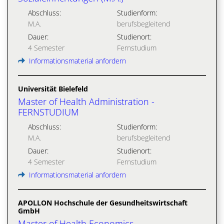
Abschluss:
Studienform:
M.A.
berufsbegleitend
Dauer:
Studienort:
4 Semester
Fernstudium
Informationsmaterial anfordern
Universität Bielefeld
Master of Health Administration -
FERNSTUDIUM
Abschluss:
Studienform:
M.A.
berufsbegleitend
Dauer:
Studienort:
4 Semester
Fernstudium
Informationsmaterial anfordern
APOLLON Hochschule der Gesundheitswirtschaft
GmbH
Master of Health Economics