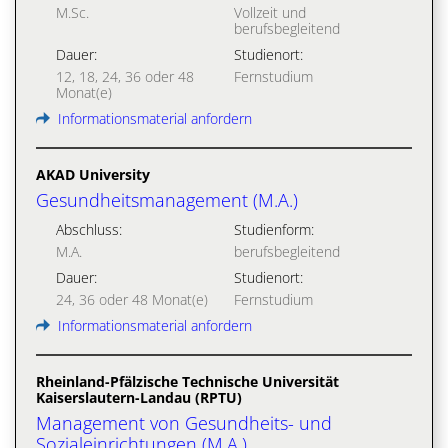
M.Sc.
Vollzeit und
berufsbegleitend
Dauer:
Studienort:
12, 18, 24, 36 oder 48
Fernstudium
Monat(e)
Informationsmaterial anfordern
AKAD University
Gesundheitsmanagement (M.A.)
Abschluss:
Studienform:
M.A.
berufsbegleitend
Dauer:
Studienort:
24, 36 oder 48 Monat(e)
Fernstudium
Informationsmaterial anfordern
Rheinland-Pfälzische Technische Universität
Kaiserslautern-Landau (RPTU)
Management von Gesundheits- und
Sozialeinrichtungen (M.A.)