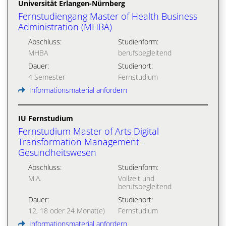
Universität Erlangen-Nürnberg
Fernstudiengang Master of Health Business
Administration (MHBA)
Abschluss:
Studienform:
MHBA
berufsbegleitend
Dauer:
Studienort:
4 Semester
Fernstudium
Informationsmaterial anfordern
IU Fernstudium
Fernstudium Master of Arts Digital
Transformation Management -
Gesundheitswesen
Abschluss:
Studienform:
M.A.
Vollzeit und
berufsbegleitend
Dauer:
Studienort:
12, 18 oder 24 Monat(e)
Fernstudium
Informationsmaterial anfordern