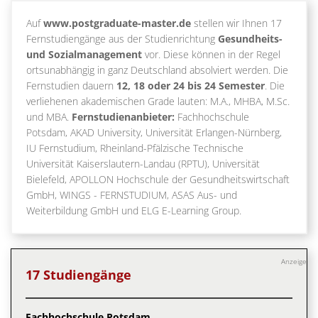
Auf
www.postgraduate-master.de
stellen wir Ihnen 17
Fernstudiengänge aus der Studienrichtung
Gesundheits-
und Sozialmanagement
vor. Diese können in der Regel
ortsunabhängig in ganz Deutschland absolviert werden. Die
Fernstudien dauern
12, 18 oder 24 bis 24 Semester
. Die
verliehenen akademischen Grade lauten: M.A., MHBA, M.Sc.
und MBA.
Fernstudienanbieter:
Fachhochschule
Potsdam, AKAD University, Universität Erlangen-Nürnberg,
IU Fernstudium, Rheinland-Pfälzische Technische
Universität Kaiserslautern-Landau (RPTU), Universität
Bielefeld, APOLLON Hochschule der Gesundheitswirtschaft
GmbH, WINGS - FERNSTUDIUM, ASAS Aus- und
Weiterbildung GmbH und ELG E-Learning Group.
Anzeige
17 Studiengänge
Fachhochschule Potsdam