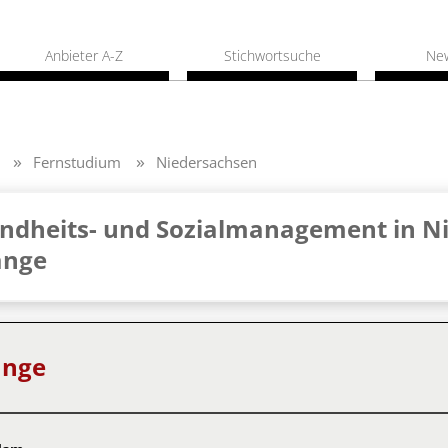
Anbieter A-Z
Stichwortsuche
Ne
Fernstudium
Niedersachsen
ndheits- und Sozialmanagement in Ni
änge
änge