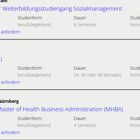
dam
r Weiterbildungsstudiengang Sozialmanagement
Studienform:
Dauer:
Studi
berufsbegleitend
6 Semester
Fern
 anfordern
)
Studienform:
Dauer:
Studi
berufsbegleitend
24, 36 oder 48 Monat(e)
Fern
 anfordern
-Nürnberg
aster of Health Business Administration (MHBA)
Studienform:
Dauer:
Studi
berufsbegleitend
4 Semester
Fern
 anfordern