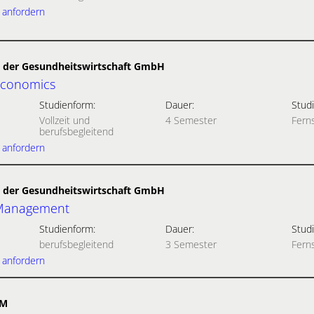
 anfordern
der Gesundheitswirtschaft GmbH
Economics
Studienform:
Dauer:
Studi
Vollzeit und
4 Semester
Fern
berufsbegleitend
 anfordern
der Gesundheitswirtschaft GmbH
 Management
Studienform:
Dauer:
Studi
berufsbegleitend
3 Semester
Fern
 anfordern
UM