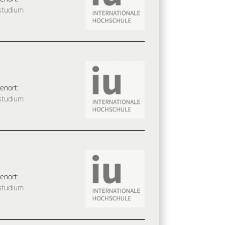
studium
enort:
studium
enort:
studium