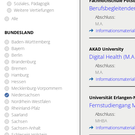
Fachhochschule Pots
Soziales, Pädagogik
Berufsbegleitende
Weitere Vertiefungen
Abschluss:
Alle
M.A.
Informationsmaterial
BUNDESLAND
Baden-Württemberg
Bayern
AKAD University
Berlin
Digital Health (M.A.
Brandenburg
Abschluss:
Bremen
M.A.
Hamburg
Informationsmaterial
Hessen
Mecklenburg-Vorpommern
Niedersachsen
Universität Erlangen
Nordrhein-Westfalen
Fernstudiengang M
Rheinland-Pfalz
Abschluss:
Saarland
MHBA
Sachsen
Informationsmaterial
Sachsen-Anhalt
Schleswig-Holstein