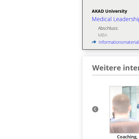
AKAD University
Medical Leadershi
Abschluss:
MBA
Informationsmaterial
Weitere int
k
Weitere Vertiefungen in
Coaching, 