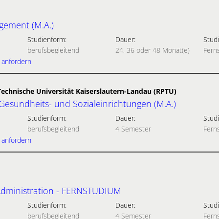
ement (M.A.)
Studienform:
Dauer:
Studi
berufsbegleitend
24, 36 oder 48 Monat(e)
Fern
 anfordern
Technische Universität Kaiserslautern-Landau (RPTU)
sundheits- und Sozialeinrichtungen (M.A.)
Studienform:
Dauer:
Studi
berufsbegleitend
4 Semester
Fern
 anfordern
Administration - FERNSTUDIUM
Studienform:
Dauer:
Studi
berufsbegleitend
4 Semester
Fern