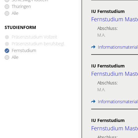
Thüringen
IU Fernstudium
Alle
Fernstudium Maste
STUDIENFORM
Abschluss:
M.A.
Präsenzstudium Vollzeit
Präsenzstudium berufsbegl.
Informationsmaterial
Fernstudium
Alle
IU Fernstudium
Fernstudium Mast
Abschluss:
M.A.
Informationsmaterial
IU Fernstudium
Fernstudium Maste
Abschluss: