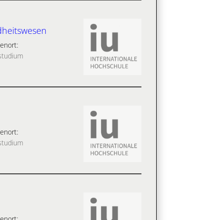
dheitswesen
enort:
studium
enort:
studium
enort: