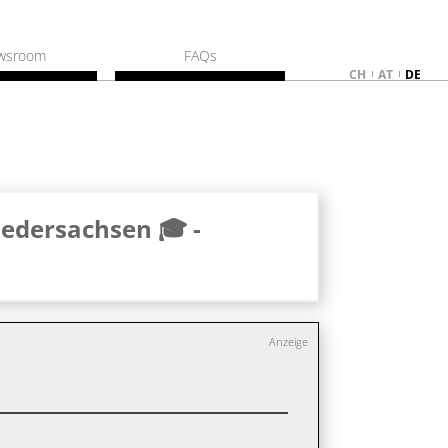
wsroom
FAQs
CH
AT
DE
edersachsen 🎓 -
Anzeige