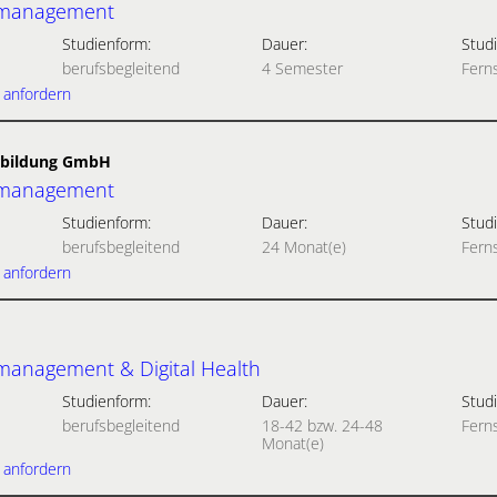
smanagement
Studienform:
Dauer:
Studi
berufsbegleitend
4 Semester
Fern
 anfordern
rbildung GmbH
smanagement
Studienform:
Dauer:
Studi
berufsbegleitend
24 Monat(e)
Fern
 anfordern
anagement & Digital Health
Studienform:
Dauer:
Studi
berufsbegleitend
18-42 bzw. 24-48
Fern
Monat(e)
 anfordern