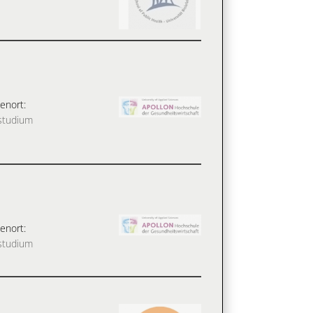
enort:
studium
enort:
studium