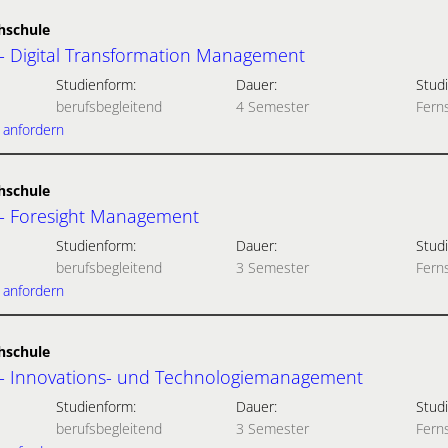
hschule
 - Digital Trans­formation Management
Studienform:
Dauer:
Studi
berufsbegleitend
4 Semester
Fern
 anfordern
hschule
 - Foresight Management
Studienform:
Dauer:
Studi
berufsbegleitend
3 Semester
Fern
 anfordern
hschule
 - Innovations- und Technologiemanagement
Studienform:
Dauer:
Studi
berufsbegleitend
3 Semester
Fern