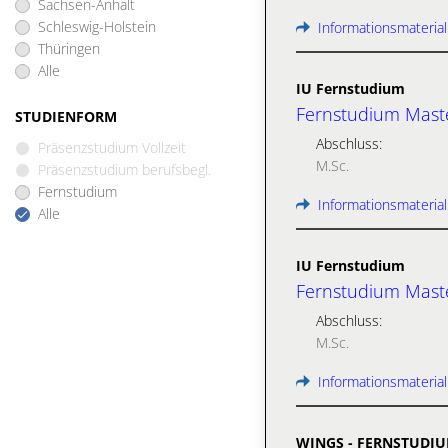
Sachsen-Anhalt
Schleswig-Holstein
Informationsmaterial
Thüringen
Alle
IU Fernstudium
Fernstudium Master
STUDIENFORM
Abschluss:
Präsenzstudium Vollzeit
M.Sc.
Präsenzstudium berufsbegl.
Fernstudium
Informationsmaterial
Alle
IU Fernstudium
Fernstudium Maste
Abschluss:
M.Sc.
Informationsmaterial
WINGS - FERNSTUDI