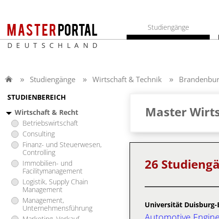
Studiengänge
DEUTSCHLAND
Studiengänge
Wirtschaft & Technik
Brandenbu
STUDIENBEREICH
Master Wirts
Wirtschaft & Recht
Betriebswirtschaft
Consulting
Finanz- und Steuerwesen,
Controlling
26 Studieng
Immobilien- und
Facilitymanagement
Logistik, Supply Chain
Management
Management,
Universität Duisburg-
Unternehmensführung
Automotive Engin
Marketing, Verkauf,