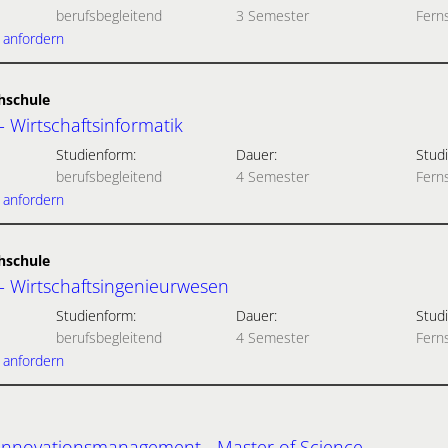
berufsbegleitend
3 Semester
Fern
 anfordern
hschule
- Wirtschaftsinformatik
Studienform:
Dauer:
Studi
berufsbegleitend
4 Semester
Fern
 anfordern
hschule
 - Wirtschaftsingenieurwesen
Studienform:
Dauer:
Studi
berufsbegleitend
4 Semester
Fern
 anfordern
Innovationsmanagement - Master of Science