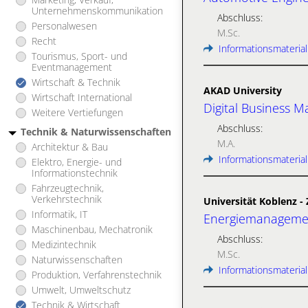
Unternehmenskommunikation
Abschluss:
Personalwesen
M.Sc.
Recht
Informationsmaterial
Tourismus, Sport- und
Eventmanagement
Wirtschaft & Technik
AKAD University
Wirtschaft International
Digital Business 
Weitere Vertiefungen
Abschluss:
Technik & Naturwissenschaften
M.A.
Architektur & Bau
Informationsmaterial
Elektro, Energie- und
Informationstechnik
Fahrzeugtechnik,
Verkehrstechnik
Universität Koblenz 
Informatik, IT
Energiemanagemen
Maschinenbau, Mechatronik
Abschluss:
Medizintechnik
M.Sc.
Naturwissenschaften
Informationsmaterial
Produktion, Verfahrenstechnik
Umwelt, Umweltschutz
Technik & Wirtschaft