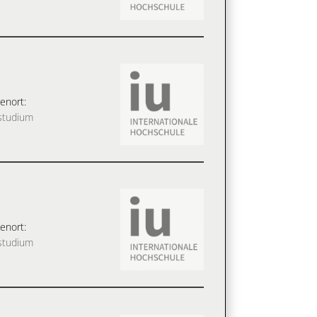
enort:
studium
enort:
studium