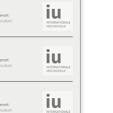
enort:
studium
enort:
studium
enort:
studium