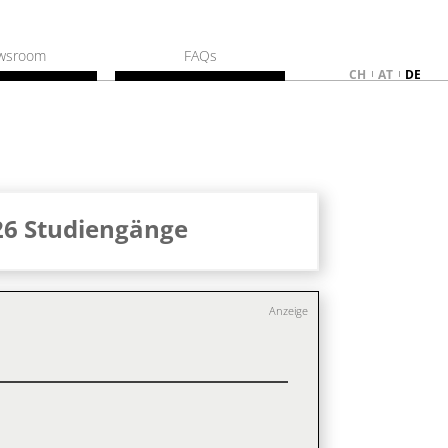
wsroom
FAQs
CH
AT
DE
26 Studiengänge
Anzeige