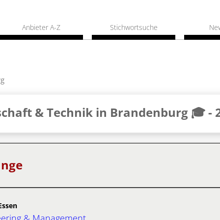
Anbieter A-Z
Stichwortsuche
Ne
rg
chaft & Technik in Brandenburg 🎓 -
änge
Essen
eering & Management