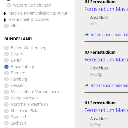
IU Fernstudium
Weitere Vertiefungen
Fernstudium Maste
Medien, Kommunikation & Kultur
Abschluss:
Gesundheit & Soziales
M.A.
Alle
Informationsmaterial
BUNDESLAND
Baden-Württemberg
IU Fernstudium
Bayern
Fernstudium Maste
Berlin
Brandenburg
Abschluss:
Bremen
M.Eng.
Hamburg
Hessen
Informationsmaterial
Mecklenburg-Vorpommern
Niedersachsen
IU Fernstudium
Nordrhein-Westfalen
Fernstudium Maste
Rheinland-Pfalz
Saarland
Abschluss:
Sachsen
M.Eng.