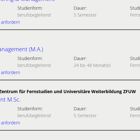
Studienform:
Dauer:
Studi
berufsbegleitend
5 Semester
Fern
 anfordern
Management (M.A.)
Studienform:
Dauer:
Studi
berufsbegleitend
24 bis 48 Monat(e)
Fern
 anfordern
- Zentrum für Fernstudien und Universitäre Weiterbildung ZFUW
t M.Sc.
Studienform:
Dauer:
Studi
berufsbegleitend
5 Semester
Fern
 anfordern