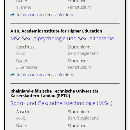
Dauer:
Studienort:
1 Jahr(e)
Fernstudium
Informationsmaterial anfordern
AIHE Academic Institute for Higher Education
MSc Sexualpsychologie und Sexualtherapie
Abschluss:
Studienform:
M.Sc.
berufsbegleitend
Dauer:
Studienort:
2 Semester
Fernstudium
Informationsmaterial anfordern
Rheinland-Pfälzische Technische Universität
Kaiserslautern-Landau (RPTU)
Sport- und Gesundheitstechnologie (M.Sc.)
Abschluss:
Studienform:
M.Sc.
berufsbegleitend
Dauer:
Studienort: