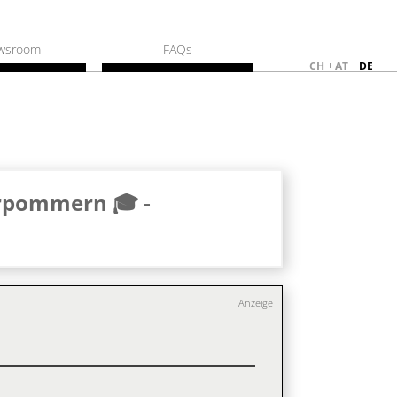
wsroom
FAQs
CH
AT
DE
orpommern 🎓 -
Anzeige