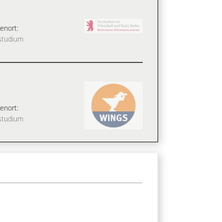
enort:
studium
enort:
studium