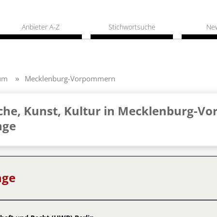
Anbieter A-Z
Stichwortsuche
Ne
um
Mecklenburg-Vorpommern
che, Kunst, Kultur in Mecklenburg-V
nge
nge