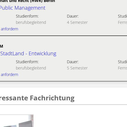
haft und Recht (HWR) Berlin
Public Management
Studienform:
Dauer:
Studi
berufsbegleitend
4 Semester
Fern
 anfordern
UM
 StadtLand - Entwicklung
Studienform:
Dauer:
Studi
berufsbegleitend
5 Semester
Fern
 anfordern
ressante Fachrichtung