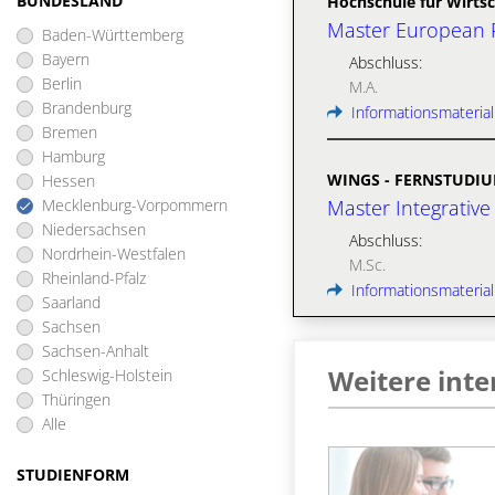
BUNDESLAND
Hochschule für Wirtsc
Master European 
Baden-Württemberg
Bayern
Abschluss:
Berlin
M.A.
Brandenburg
Informationsmaterial
Bremen
Hamburg
WINGS - FERNSTUDI
Hessen
Mecklenburg-Vorpommern
Master Integrative
Niedersachsen
Abschluss:
Nordrhein-Westfalen
M.Sc.
Rheinland-Pfalz
Informationsmaterial
Saarland
Sachsen
Sachsen-Anhalt
Weitere inte
Schleswig-Holstein
Thüringen
Alle
STUDIENFORM