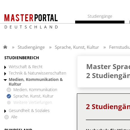
Studiengänge
DEUTSCHLAND
Studiengänge
Sprache, Kunst, Kultur
Fernstudi
STUDIENBEREICH
Master Spra
Wirtschaft & Recht
Technik & Naturwissenschaften
2 Studiengä
Medien, Kommunikation &
Kultur
Medien, Kommunikation
Sprache, Kunst, Kultur
Weitere Vertiefungen
2 Studiengä
Gesundheit & Soziales
Alle