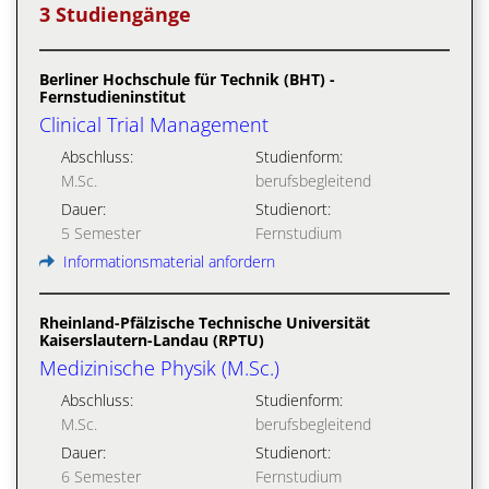
3 Studiengänge
Berliner Hochschule für Technik (BHT) -
Fernstudieninstitut
Clinical Trial Management
Abschluss:
Studienform:
M.Sc.
berufsbegleitend
Dauer:
Studienort:
5 Semester
Fernstudium
Informationsmaterial anfordern
Rheinland-Pfälzische Technische Universität
Kaiserslautern-Landau (RPTU)
Medizinische Physik (M.Sc.)
Abschluss:
Studienform:
M.Sc.
berufsbegleitend
Dauer:
Studienort:
6 Semester
Fernstudium