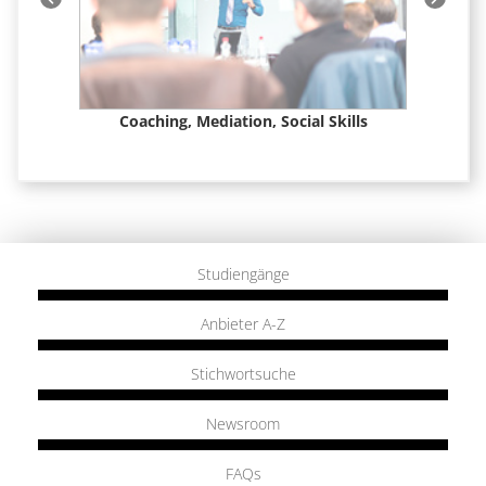
t &
Coaching, Mediation, Social Skills
Studiengänge
Anbieter A-Z
Stichwortsuche
Newsroom
FAQs