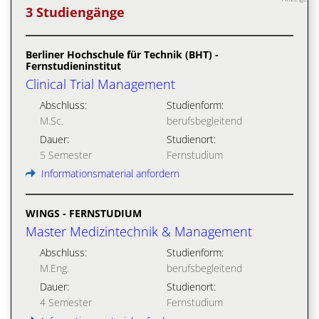
3 Studiengänge
Berliner Hochschule für Technik (BHT) -
Fernstudieninstitut
Clinical Trial Management
Abschluss:
Studienform:
M.Sc.
berufsbegleitend
Dauer:
Studienort:
5 Semester
Fernstudium
Informationsmaterial anfordern
WINGS - FERNSTUDIUM
Master Medizintechnik & Management
Abschluss:
Studienform:
M.Eng.
berufsbegleitend
Dauer:
Studienort:
4 Semester
Fernstudium