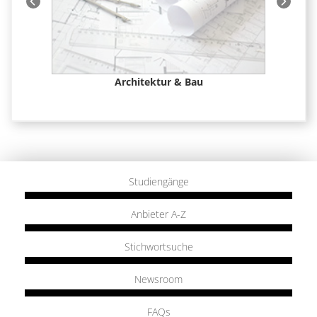
 &
Architektur & Bau
Studiengänge
Anbieter A-Z
Stichwortsuche
Newsroom
FAQs