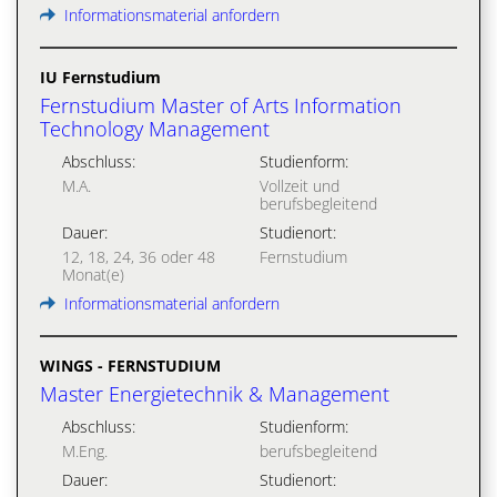
Informationsmaterial anfordern
IU Fernstudium
Fernstudium Master of Arts Information
Technology Management
Abschluss:
Studienform:
M.A.
Vollzeit und
berufsbegleitend
Dauer:
Studienort:
12, 18, 24, 36 oder 48
Fernstudium
Monat(e)
Informationsmaterial anfordern
WINGS - FERNSTUDIUM
Master Energietechnik & Management
Abschluss:
Studienform:
M.Eng.
berufsbegleitend
Dauer:
Studienort: