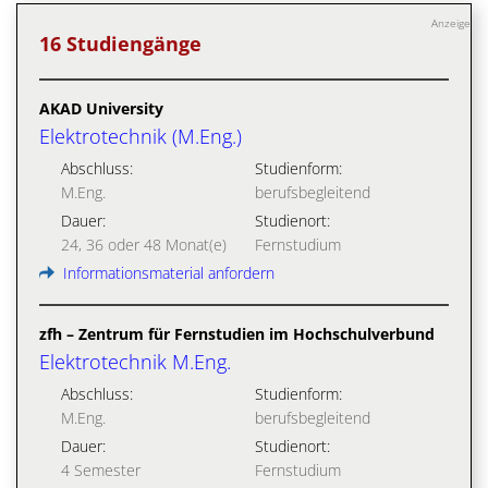
Anzeige
16 Studiengänge
AKAD University
Elektrotechnik (M.Eng.)
Abschluss:
Studienform:
M.Eng.
berufsbegleitend
Dauer:
Studienort:
24, 36 oder 48 Monat(e)
Fernstudium
Informationsmaterial anfordern
zfh – Zentrum für Fernstudien im Hochschulverbund
Elektrotechnik M.Eng.
Abschluss:
Studienform:
M.Eng.
berufsbegleitend
Dauer:
Studienort:
4 Semester
Fernstudium