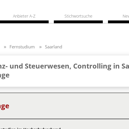
Anbieter A-Z
Stichwortsuche
Ne
Fernstudium
Saarland
z- und Steuerwesen, Controlling in Sa
nge
nge