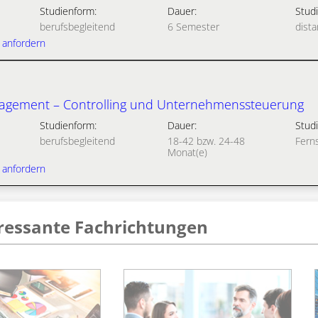
Studienform:
Dauer:
Studi
berufsbegleitend
6 Semester
dista
 anfordern
gement – Controlling und Unternehmenssteuerung
Studienform:
Dauer:
Studi
berufsbegleitend
18-42 bzw. 24-48
Fern
Monat(e)
 anfordern
eressante Fachrichtungen