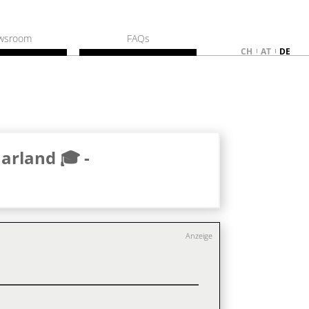
wsroom
FAQs
CH
AT
DE
arland 🎓 -
Anzeige