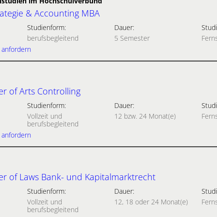
rnstudien im Hochschulverbund
trategie & Accounting MBA
Studienform:
Dauer:
Studi
berufsbegleitend
5 Semester
Fern
 anfordern
 of Arts Controlling
Studienform:
Dauer:
Studi
Vollzeit und
12 bzw. 24 Monat(e)
Fern
berufsbegleitend
 anfordern
r of Laws Bank- und Kapitalmarktrecht
Studienform:
Dauer:
Studi
Vollzeit und
12, 18 oder 24 Monat(e)
Fern
berufsbegleitend