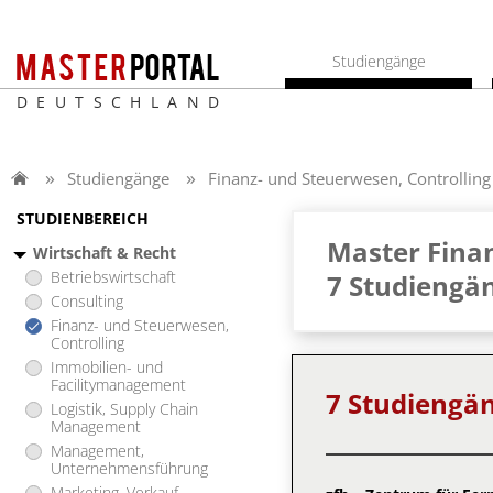
Studiengänge
DEUTSCHLAND
Studiengänge
Finanz- und Steuerwesen, Controlling
STUDIENBEREICH
Master Finan
Wirtschaft & Recht
Betriebswirtschaft
7 Studiengä
Consulting
Finanz- und Steuerwesen,
Controlling
Immobilien- und
Facilitymanagement
7 Studiengä
Logistik, Supply Chain
Management
Management,
Unternehmensführung
Marketing, Verkauf,