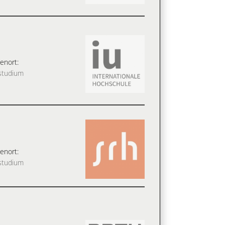
enort:
studium
enort:
studium