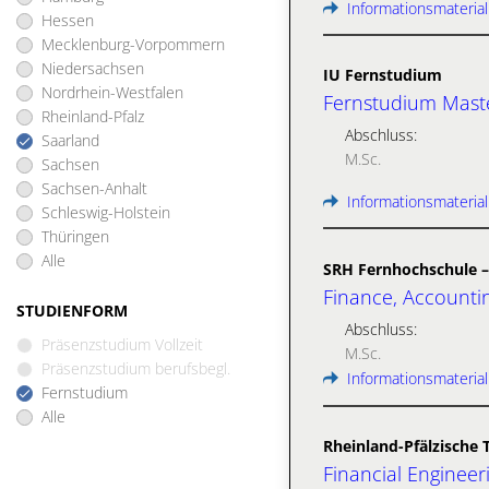
Informationsmaterial
Hessen
Mecklenburg-Vorpommern
Niedersachsen
IU Fernstudium
Nordrhein-Westfalen
Fernstudium Maste
Rheinland-Pfalz
Abschluss:
Saarland
M.Sc.
Sachsen
Sachsen-Anhalt
Informationsmaterial
Schleswig-Holstein
Thüringen
Alle
SRH Fernhochschule –
Finance, Accountin
STUDIENFORM
Abschluss:
Präsenzstudium Vollzeit
M.Sc.
Präsenzstudium berufsbegl.
Informationsmaterial
Fernstudium
Alle
Rheinland-Pfälzische 
Financial Engineeri