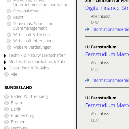
zfh – Zentrum für Fe
Unternehmenskommunikation
Digital Finance, S
Personalwesen
Abschluss:
Recht
MBA
Tourismus, Sport- und
Eventmanagement
Informationsmaterial
Wirtschaft & Technik
Wirtschaft International
IU Fernstudium
Weitere Vertiefungen
Fernstudium Master
Technik & Naturwissenschaften
Medien, Kommunikation & Kultur
Abschluss:
Gesundheit & Soziales
M.A.
Alle
Informationsmaterial
BUNDESLAND
Baden-Württemberg
IU Fernstudium
Bayern
Fernstudium Maste
Berlin
Abschluss:
Brandenburg
LL.M.
Bremen
Hamburg