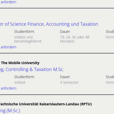
 anfordern
r of Science Finance, Accounting und Taxation
Studienform:
Dauer:
Studi
Vollzeit und
18, 24, 36 oder 48
Fern
berufsbegleitend
Monat(e)
 anfordern
 The Mobile University
g, Controlling & Taxation M.Sc.
Studienform:
Dauer:
Studi
Vollzeit
4 Semester
Fern
 anfordern
Technische Universität Kaiserslautern-Landau (RPTU)
ng (M.Sc.)