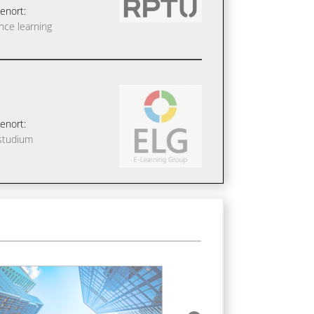
enort:
nce learning
enort:
studium