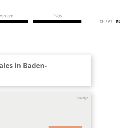
wsroom
FAQs
CH
AT
DE
ales in Baden-
Anzeige