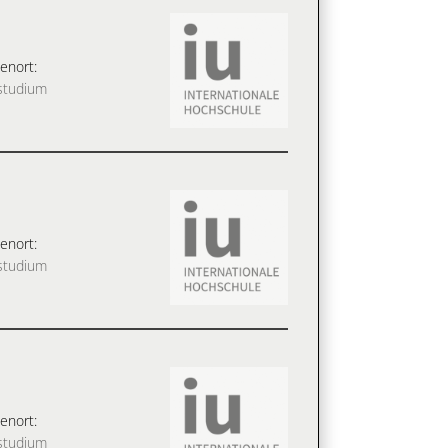
enort:
studium
enort:
studium
enort:
studium