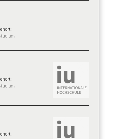
enort:
studium
enort:
studium
enort: