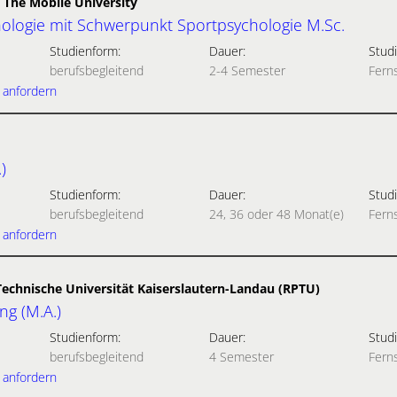
 The Mobile University
logie mit Schwerpunkt Sportpsychologie M.Sc.
Studienform:
Dauer:
Studi
berufsbegleitend
2-4 Semester
Fern
 anfordern
)
Studienform:
Dauer:
Studi
berufsbegleitend
24, 36 oder 48 Monat(e)
Fern
 anfordern
Technische Universität Kaiserslautern-Landau (RPTU)
g (M.A.)
Studienform:
Dauer:
Studi
berufsbegleitend
4 Semester
Fern
 anfordern