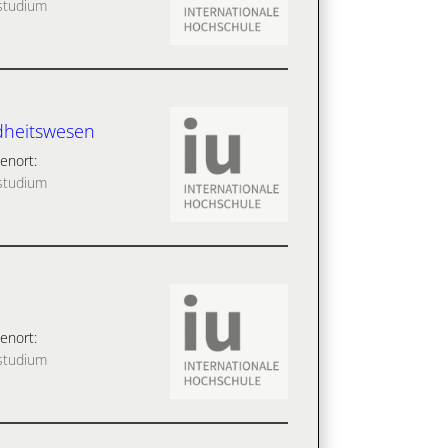
studium
dheitswesen
enort:
studium
enort:
studium