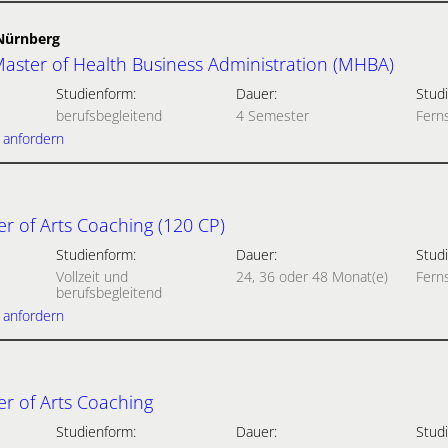
-Nürnberg
aster of Health Business Administration (MHBA)
Studienform:
Dauer:
Studi
berufsbegleitend
4 Semester
Fern
 anfordern
r of Arts Coaching (120 CP)
Studienform:
Dauer:
Studi
Vollzeit und
24, 36 oder 48 Monat(e)
Fern
berufsbegleitend
 anfordern
r of Arts Coaching
Studienform:
Dauer:
Studi