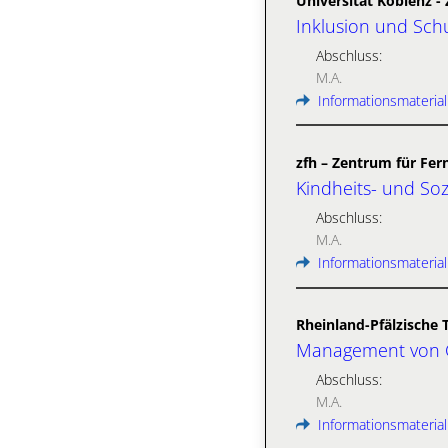
Universität Koblenz 
Inklusion und Sch
Abschluss:
M.A.
Informationsmaterial
zfh – Zentrum für Fe
Kindheits- und Soz
Abschluss:
M.A.
Informationsmaterial
Rheinland-Pfälzische 
Management von Ge
Abschluss:
M.A.
Informationsmaterial