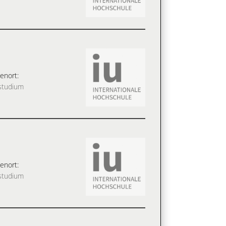
enort:
studium
enort:
studium