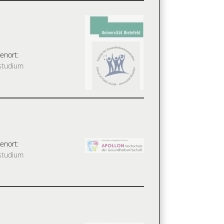
enort:
studium
enort:
studium