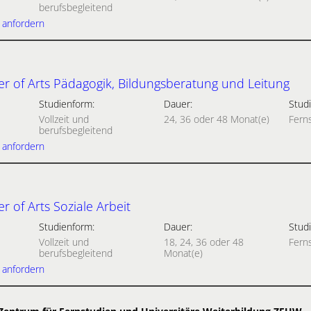
berufsbegleitend
 anfordern
r of Arts Pädagogik, Bildungsberatung und Leitung
Studienform:
Dauer:
Studi
Vollzeit und
24, 36 oder 48 Monat(e)
Fern
berufsbegleitend
 anfordern
 of Arts Soziale Arbeit
Studienform:
Dauer:
Studi
Vollzeit und
18, 24, 36 oder 48
Fern
berufsbegleitend
Monat(e)
 anfordern