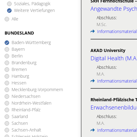
SRH Fernhochschule –
Soziales, Pädagogik
Angewandte Psycho
Weitere Vertiefungen
Abschluss:
Alle
M.Sc.
Informationsmaterial
BUNDESLAND
Baden-Württemberg
Bayern
AKAD University
Berlin
Digital Health (M.A.
Brandenburg
Abschluss:
Bremen
M.A.
Hamburg
Informationsmaterial
Hessen
Mecklenburg-Vorpommern
Niedersachsen
Rheinland-Pfälzische 
Nordrhein-Westfalen
Erwachsenenbildun
Rheinland-Pfalz
Saarland
Abschluss:
Sachsen
M.A.
Sachsen-Anhalt
Informationsmaterial
Schleswig-Holstein