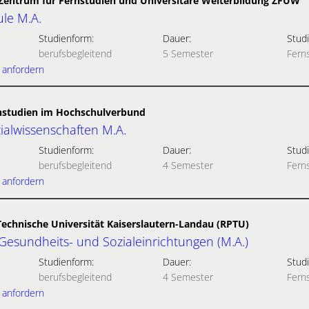
- Zentrum für Fernstudien und Universitäre Weiterbildung ZFUW
ule M.A.
Studienform:
Dauer:
Studi
berufsbegleitend
5 Semester
Fern
 anfordern
rnstudien im Hochschulverbund
ialwissenschaften M.A.
Studienform:
Dauer:
Studi
berufsbegleitend
4 Semester
Fern
 anfordern
Technische Universität Kaiserslautern-Landau (RPTU)
sundheits- und Sozialeinrichtungen (M.A.)
Studienform:
Dauer:
Studi
berufsbegleitend
4 Semester
Fern
 anfordern