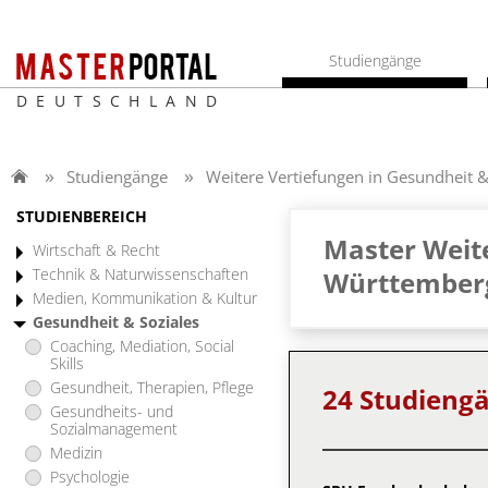
Studiengänge
DEUTSCHLAND
Studiengänge
Weitere Vertiefungen in Gesundheit &
STUDIENBEREICH
Master Weite
Wirtschaft & Recht
Technik & Naturwissenschaften
Württemberg
Medien, Kommunikation & Kultur
Gesundheit & Soziales
Coaching, Mediation, Social
Skills
Gesundheit, Therapien, Pflege
24 Studieng
Gesundheits- und
Sozialmanagement
Medizin
Psychologie