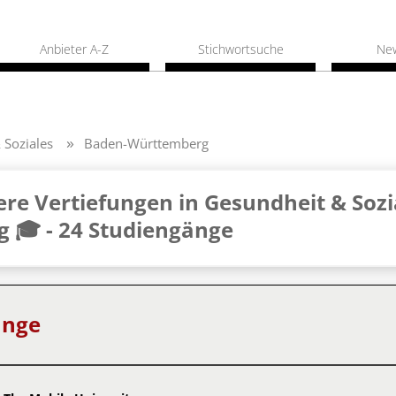
Anbieter A-Z
Stichwortsuche
Ne
 Soziales
Baden-Württemberg
re Vertiefungen in Gesundheit & Sozi
 🎓 -
24 Studiengänge
änge