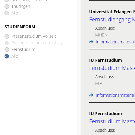
Thüringen
Universität Erlangen
Alle
Fernstudiengang M
STUDIENFORM
Abschluss:
MHBA
Präsenzstudium Vollzeit
Informationsmaterial
Präsenzstudium berufsbegl.
Fernstudium
Alle
IU Fernstudium
Fernstudium Maste
Abschluss:
M.A.
Informationsmaterial
IU Fernstudium
Fernstudium Maste
Abschluss: