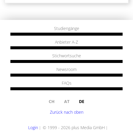
Studiengänge
Anbieter A-Z
Stichwortsuche
Newsroom
FAQs
CH
AT
DE
Zurück nach oben
Login
© 1999 - 2026 plus Media GmbH