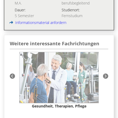
M.A.
berufsbegleitend
Dauer:
Studienort:
5 Semester
Fernstudium
Informationsmaterial anfordern
Weitere interessante Fachrichtungen
t &
Gesundheit, Therapien, Pflege
Ge