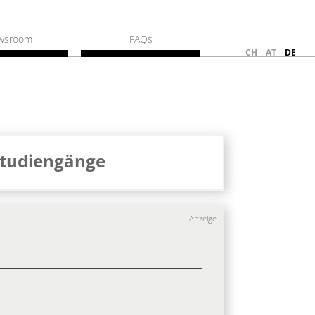
wsroom
FAQs
CH
AT
DE
Studiengänge
Anzeige