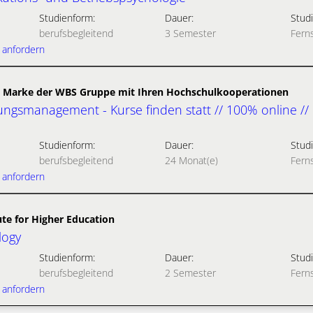
Studienform:
Dauer:
Studi
berufsbegleitend
3 Semester
Fern
 anfordern
 Marke der WBS Gruppe mit Ihren Hochschulkooperationen
ungsmanagement - Kurse finden statt // 100% online //
Studienform:
Dauer:
Studi
berufsbegleitend
24 Monat(e)
Fern
 anfordern
te for Higher Education
logy
Studienform:
Dauer:
Studi
berufsbegleitend
2 Semester
Fern
 anfordern