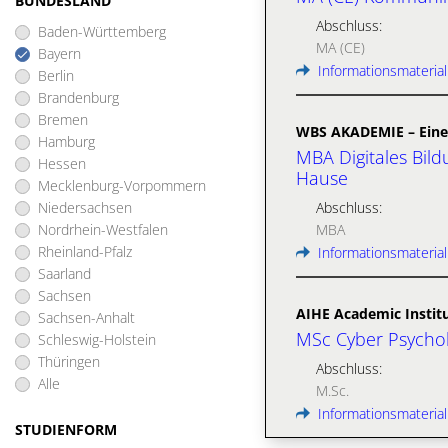
BUNDESLAND
Abschluss:
Baden-Württemberg
MA (CE)
Bayern
Informationsmaterial
Berlin
Brandenburg
Bremen
WBS AKADEMIE – Eine
Hamburg
MBA Digitales Bild
Hessen
Hause
Mecklenburg-Vorpommern
Niedersachsen
Abschluss:
Nordrhein-Westfalen
MBA
Rheinland-Pfalz
Informationsmaterial
Saarland
Sachsen
AIHE Academic Institu
Sachsen-Anhalt
MSc Cyber Psycho
Schleswig-Holstein
Thüringen
Abschluss:
Alle
M.Sc.
Informationsmaterial
STUDIENFORM