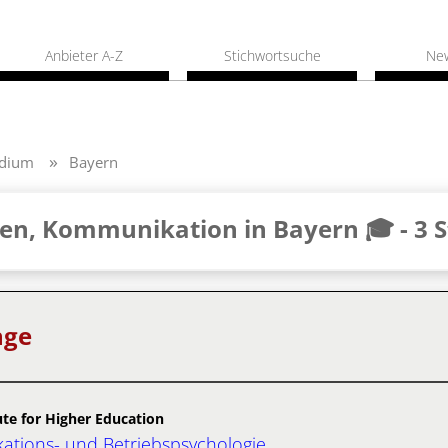
Anbieter A-Z
Stichwortsuche
Ne
udium
Bayern
en, Kommunikation in Bayern 🎓 -
3 
nge
te for Higher Education
tions- und Betriebspsychologie