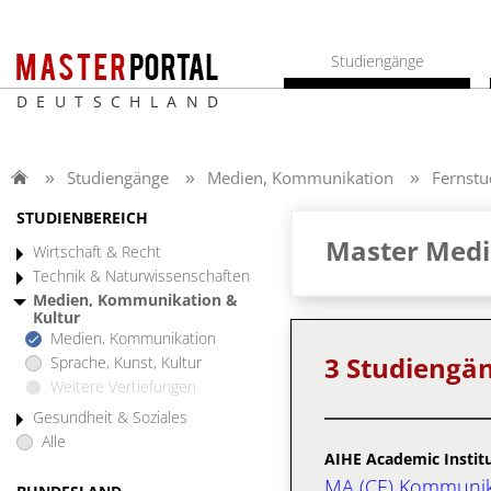
Studiengänge
DEUTSCHLAND
Studiengänge
Medien, Kommunikation
Fernst
STUDIENBEREICH
Master Medi
Wirtschaft & Recht
Technik & Naturwissenschaften
Medien, Kommunikation &
Kultur
Medien, Kommunikation
3 Studiengä
Sprache, Kunst, Kultur
Weitere Vertiefungen
Gesundheit & Soziales
Alle
AIHE Academic Institu
MA (CE) Kommunika