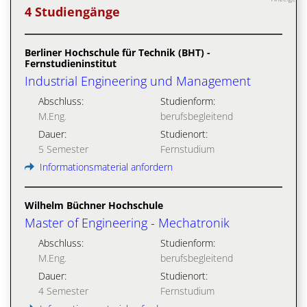
4 Studiengänge
Berliner Hochschule für Technik (BHT) -
Fernstudieninstitut
Industrial Engineering und Management
Abschluss:
Studienform:
M.Eng.
berufsbegleitend
Dauer:
Studienort:
5 Semester
Fernstudium
Informationsmaterial anfordern
Wilhelm Büchner Hochschule
Master of Engineering - Mechatronik
Abschluss:
Studienform:
M.Eng.
berufsbegleitend
Dauer:
Studienort:
4 Semester
Fernstudium