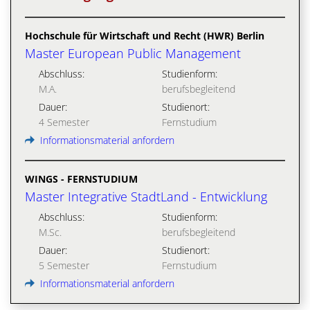
Hochschule für Wirtschaft und Recht (HWR) Berlin
Master European Public Management
Abschluss:
Studienform:
M.A.
berufsbegleitend
Dauer:
Studienort:
4 Semester
Fernstudium
Informationsmaterial anfordern
WINGS - FERNSTUDIUM
Master Integrative StadtLand - Entwicklung
Abschluss:
Studienform:
M.Sc.
berufsbegleitend
Dauer:
Studienort:
5 Semester
Fernstudium
Informationsmaterial anfordern