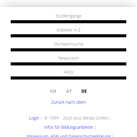
Studiengänge
Anbieter A-Z
Stichwortsuche
Newsroom
FAQs
CH
AT
DE
Zurück nach oben
Login
© 1999 - 2026 plus Media GmbH
Infos für Bildungsanbieter
Impressum, AGB und Datenschutzerklärung