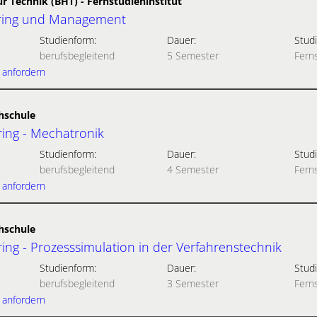
ür Technik (BHT) - Fernstudieninstitut
ering und Management
Studienform:
Dauer:
Studi
berufsbegleitend
5 Semester
Fern
 anfordern
hschule
ring - Mechatronik
Studienform:
Dauer:
Studi
berufsbegleitend
4 Semester
Fern
 anfordern
hschule
ing - Prozesssimulation in der Verfahrenstechnik
Studienform:
Dauer:
Studi
berufsbegleitend
3 Semester
Fern
 anfordern