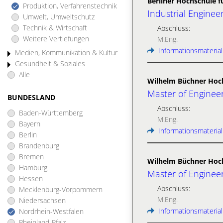
Berliner Hochschule f
Produktion, Verfahrenstechnik
Industrial Engine
Umwelt, Umweltschutz
Technik & Wirtschaft
Abschluss:
Weitere Vertiefungen
M.Eng.
Informationsmaterial
Medien, Kommunikation & Kultur
Gesundheit & Soziales
Alle
Wilhelm Büchner Hoc
Master of Enginee
BUNDESLAND
Abschluss:
Baden-Württemberg
M.Eng.
Bayern
Informationsmaterial
Berlin
Brandenburg
Bremen
Wilhelm Büchner Hoc
Hamburg
Master of Engineer
Hessen
Abschluss:
Mecklenburg-Vorpommern
M.Eng.
Niedersachsen
Informationsmaterial
Nordrhein-Westfalen
Rheinland-Pfalz