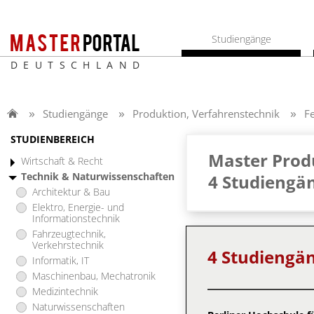
Studiengänge
DEUTSCHLAND
Studiengänge
Produktion, Verfahrenstechnik
F
STUDIENBEREICH
Master Produ
Wirtschaft & Recht
Technik & Naturwissenschaften
4 Studiengä
Architektur & Bau
Elektro, Energie- und
Informationstechnik
Fahrzeugtechnik,
Verkehrstechnik
4 Studiengä
Informatik, IT
Maschinenbau, Mechatronik
Medizintechnik
Naturwissenschaften