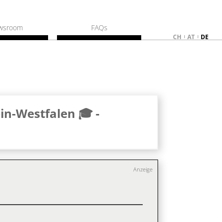
wsroom
FAQs
CH
AT
DE
in-Westfalen 🎓 -
Anzeige