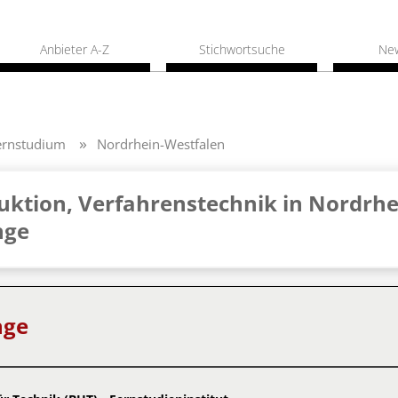
Anbieter A-Z
Stichwortsuche
Ne
ernstudium
Nordrhein-Westfalen
ktion, Verfahrenstechnik in Nordrhe
nge
nge