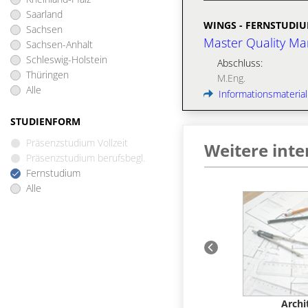
Saarland
WINGS - FERNSTUDI
Sachsen
Master Quality M
Sachsen-Anhalt
Schleswig-Holstein
Abschluss:
Thüringen
M.Eng.
Alle
Informationsmaterial
STUDIENFORM
Präsenzstudium Vollzeit
Weitere int
Präsenzstudium berufsbegl.
Fernstudium
Alle
tz
Weitere Vertiefungen in
Archi