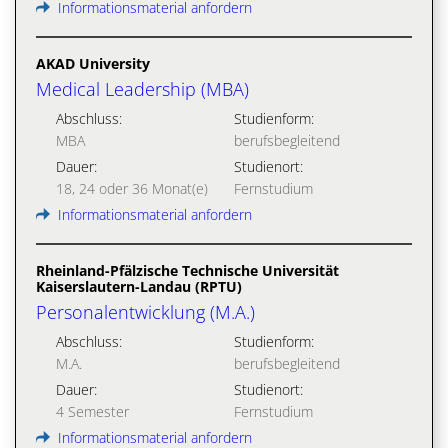
Informationsmaterial anfordern
AKAD University
Medical Leadership (MBA)
Abschluss:
Studienform:
MBA
berufsbegleitend
Dauer:
Studienort:
18, 24 oder 36 Monat(e)
Fernstudium
Informationsmaterial anfordern
Rheinland-Pfälzische Technische Universität
Kaiserslautern-Landau (RPTU)
Personalentwicklung (M.A.)
Abschluss:
Studienform:
M.A.
berufsbegleitend
Dauer:
Studienort:
4 Semester
Fernstudium
Informationsmaterial anfordern