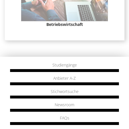
t &
Betriebswirtschaft
Studiengänge
Anbieter A-Z
Stichwortsuche
Newsroom
FAQs