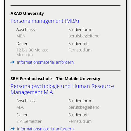
AKAD University
Personalmanagement (MBA)
Abschluss:
Studienform:
MBA
berufsbegleitend
Dauer:
Studienort:
12 bis 36 Monate
Fernstudium
Monat(e)
Informationsmaterial anfordern
SRH Fernhochschule – The Mobile University
Personalpsychologie und Human Resource
Management M.A.
Abschluss:
Studienform:
M.A.
berufsbegleitend
Dauer:
Studienort:
2-4 Semester
Fernstudium
Informationsmaterial anfordern