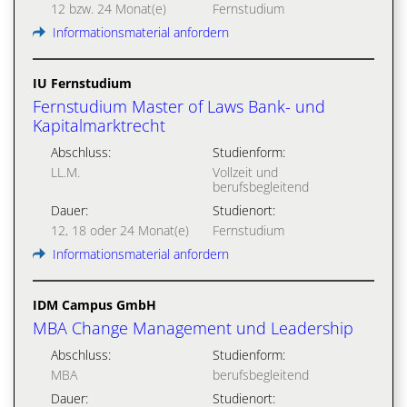
12 bzw. 24 Monat(e)
Fernstudium
Informationsmaterial anfordern
IU Fernstudium
Fernstudium Master of Laws Bank- und
Kapitalmarktrecht
Abschluss:
Studienform:
LL.M.
Vollzeit und
berufsbegleitend
Dauer:
Studienort:
12, 18 oder 24 Monat(e)
Fernstudium
Informationsmaterial anfordern
IDM Campus GmbH
MBA Change Management und Leadership
Abschluss:
Studienform:
MBA
berufsbegleitend
Dauer:
Studienort: