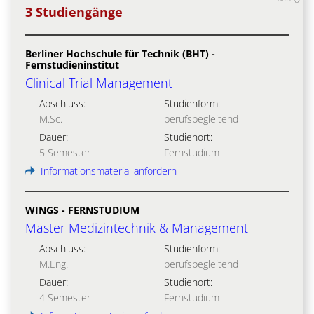
3 Studiengänge
Berliner Hochschule für Technik (BHT) -
Fernstudieninstitut
Clinical Trial Management
Abschluss:
Studienform:
M.Sc.
berufsbegleitend
Dauer:
Studienort:
5 Semester
Fernstudium
Informationsmaterial anfordern
WINGS - FERNSTUDIUM
Master Medizintechnik & Management
Abschluss:
Studienform:
M.Eng.
berufsbegleitend
Dauer:
Studienort:
4 Semester
Fernstudium