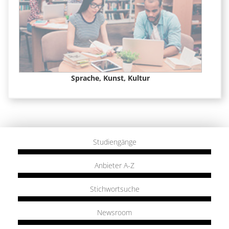
Sprache, Kunst, Kultur
Studiengänge
Anbieter A-Z
Stichwortsuche
Newsroom