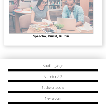
Sprache, Kunst, Kultur
Studiengänge
Anbieter A-Z
Stichwortsuche
Newsroom