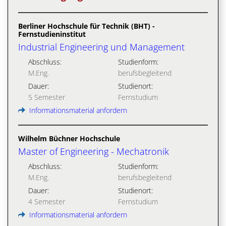
Berliner Hochschule für Technik (BHT) -
Fernstudieninstitut
Industrial Engineering und Management
Abschluss:
Studienform:
M.Eng.
berufsbegleitend
Dauer:
Studienort:
5 Semester
Fernstudium
Informationsmaterial anfordern
Wilhelm Büchner Hochschule
Master of Engineering - Mechatronik
Abschluss:
Studienform:
M.Eng.
berufsbegleitend
Dauer:
Studienort:
4 Semester
Fernstudium
Informationsmaterial anfordern