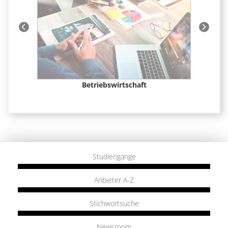
t &
Betriebswirtschaft
Studiengänge
Anbieter A-Z
Stichwortsuche
Newsroom