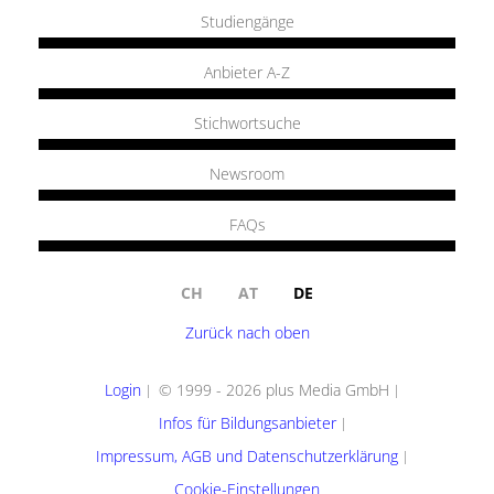
Studiengänge
Anbieter A-Z
Stichwortsuche
Newsroom
FAQs
CH
AT
DE
Zurück nach oben
Login
© 1999 - 2026 plus Media GmbH
Infos für Bildungsanbieter
Impressum, AGB und Datenschutzerklärung
Cookie-Einstellungen