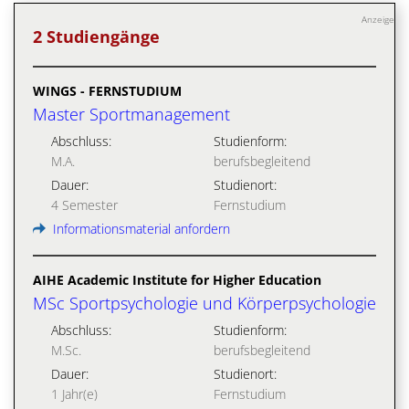
Anzeige
2 Studiengänge
WINGS - FERNSTUDIUM
Master Sportmanagement
Abschluss:
Studienform:
M.A.
berufsbegleitend
Dauer:
Studienort:
4 Semester
Fernstudium
Informationsmaterial anfordern
AIHE Academic Institute for Higher Education
MSc Sportpsychologie und Körperpsychologie
Abschluss:
Studienform:
M.Sc.
berufsbegleitend
Dauer:
Studienort:
1 Jahr(e)
Fernstudium