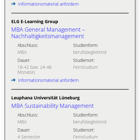
Informationsmaterial anfordern
ELG E-Learning Group
MBA General Management –
Nachhaltigkeitsmanagement
Abschluss:
Studienform:
MBA
berufsbegleitend
Dauer:
Studienort:
18-42 bzw. 24-48
Fernstudium
Monat(e)
Informationsmaterial anfordern
Leuphana Universität Lüneburg
MBA Sustainability Management
Abschluss:
Studienform:
MBA
berufsbegleitend
Dauer:
Studienort:
4 Semester
Fernstudium