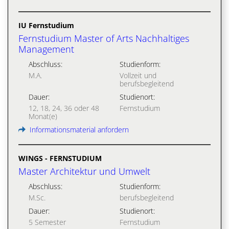
IU Fernstudium
Fernstudium Master of Arts Nachhaltiges
Management
Abschluss:
Studienform:
M.A.
Vollzeit und
berufsbegleitend
Dauer:
Studienort:
12, 18, 24, 36 oder 48
Fernstudium
Monat(e)
Informationsmaterial anfordern
WINGS - FERNSTUDIUM
Master Architektur und Umwelt
Abschluss:
Studienform:
M.Sc.
berufsbegleitend
Dauer:
Studienort:
5 Semester
Fernstudium