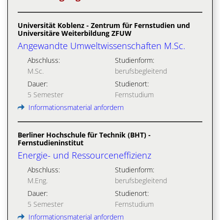
Universität Koblenz - Zentrum für Fernstudien und
Universitäre Weiterbildung ZFUW
Angewandte Umweltwissenschaften M.Sc.
Abschluss:
Studienform:
M.Sc.
berufsbegleitend
Dauer:
Studienort:
5 Semester
Fernstudium
Informationsmaterial anfordern
Berliner Hochschule für Technik (BHT) -
Fernstudieninstitut
Energie- und Ressourceneffizienz
Abschluss:
Studienform:
M.Eng.
berufsbegleitend
Dauer:
Studienort:
5 Semester
Fernstudium
Informationsmaterial anfordern