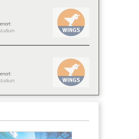
enort:
studium
enort:
studium