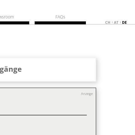
wsroom
FAQs
CH
AT
DE
ngänge
Anzeige
e