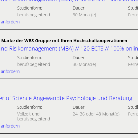
Studienform:
Dauer:
Studi
berufsbegleitend
30 Monat(e)
Fern
 anfordern
 Marke der WBS Gruppe mit Ihren Hochschulkooperationen
nd Risikomanagement (MBA) // 120 ECTS // 100% onli
Studienform:
Dauer:
Studi
berufsbegleitend
30 Monat(e)
Fern
 anfordern
r of Science Angewandte Psychologie und Beratung
Studienform:
Dauer:
Studi
Vollzeit und
24, 36 oder 48 Monat(e)
Fern
berufsbegleitend
 anfordern