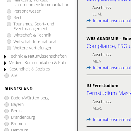
Unternehmenskommunikation
Abschluss:
Personalwesen
LL.M.
Recht
Informationsmaterial
Tourismus, Sport- und
Eventmanagement
Wirtschaft & Technik
WBS AKADEMIE – Eine
Wirtschaft International
Compliance, ESG u
Weitere Vertiefungen
Abschluss:
Technik & Naturwissenschaften
MBA
Medien, Kommunikation & Kultur
Informationsmaterial
Gesundheit & Soziales
Alle
IU Fernstudium
BUNDESLAND
Fernstudium Maste
Baden-Württemberg
Abschluss:
Bayern
M.Sc.
Berlin
Brandenburg
Informationsmaterial
Bremen
Hamburg