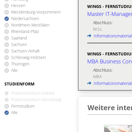
Hessen
WINGS - FERNSTUDI
Mecklenburg-Vorpommern
Master IT-Manage
Niedersachsen
Abschluss:
Nordrhein-Westfalen
M.Sc.
Rheinland-Pfalz
Informationsmaterial
Saarland
Sachsen
Sachsen-Anhalt
WINGS - FERNSTUDI
Schleswig-Holstein
MBA Business Cons
Thüringen
Abschluss:
Alle
MBA
Informationsmaterial
STUDIENFORM
Präsenzstudium Vollzeit
Präsenzstudium berufsbegl.
Weitere int
Fernstudium
Alle