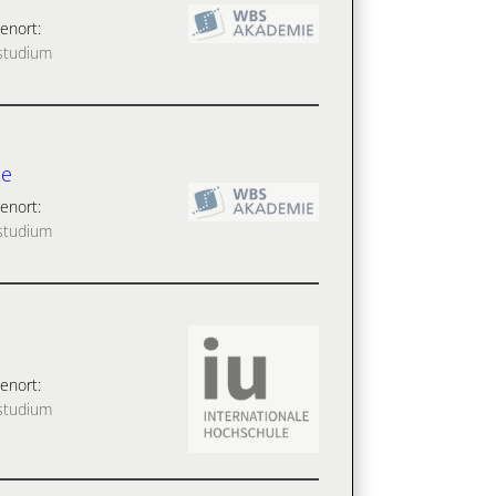
enort:
studium
ne
enort:
studium
enort:
studium