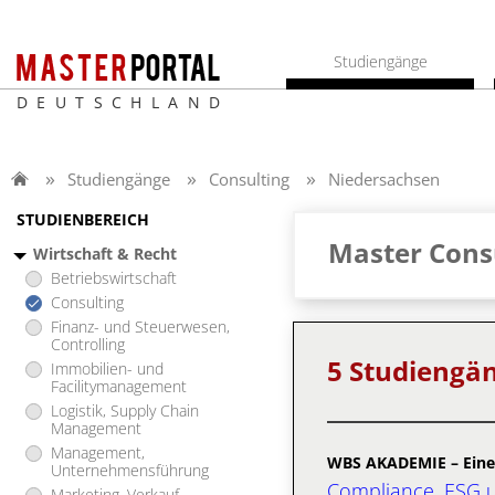
Studiengänge
DEUTSCHLAND
Studiengänge
Consulting
Niedersachsen
STUDIENBEREICH
Master Consu
Wirtschaft & Recht
Betriebswirtschaft
Consulting
Finanz- und Steuerwesen,
Controlling
5 Studiengä
Immobilien- und
Facilitymanagement
Logistik, Supply Chain
Management
Management,
WBS AKADEMIE – Eine
Unternehmensführung
Compliance, ESG u
Marketing, Verkauf,