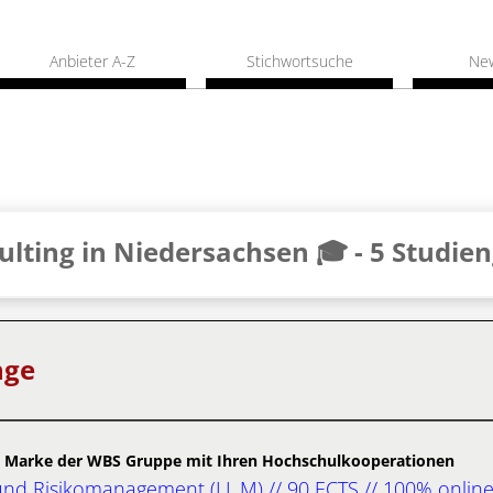
Anbieter A-Z
Stichwortsuche
Ne
lting in Niedersachsen 🎓 -
5 Studie
nge
 Marke der WBS Gruppe mit Ihren Hochschulkooperationen
nd Risikomanagement (LL.M) // 90 ECTS // 100% onlin